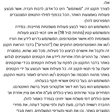
אלו.
לצורך תקנון זה, "משתמש" הינו כל אדם, לרבות חברה, אשר מבצע
פעולות באמצעות האתר, הכל בכפוף למילוי התנאים המצטברים
המפורטים להלן:
המשתמש הנו כשיר לבצע פעולות משפטיות מחייבות; במידה
והמשתמש קטין (מתחת לגיל 18) או אינו זכאי לבצע פעולות
משפטיות ללא אישור אפוטרופוס, המשתמש נדרש לידע את הוריו
ו/או את האפוטרופוסים החוקיים שלו ("ההורים") בדבר הוראות תקנון
זה ולקבל את אישורם לביצוע כל פעילות, מכל סוג שהוא, במסגרת
האתר. על ההורים חלה אחריות ליידע את הקטינים המעוניינים לגלוש
באתר בדבר התקנון וכן לפקח על פעילות הקטינים בכדי שהקטינים
יפעלו על פי תנאי תקנון זה. כל פעילות אשר תבוצע על ידי הקטינים
באתר מהווה הסכמה של הקטינים ו/או ההורים לאמור בתנאי התקנון.
המשתמש הנו בעל כרטיס אשראי תקף בבעלותו.
המשתמש הוא בעל תא דואר אלקטרוני פעיל ברשת האינטרנט.
המחירים עבור שירותים בארץ כוללים מע"מ אלא אם צויין אחרת אך
אינם כוללים דמי משלוח אשר יחויבו בנפרד כאמור להלן.
החברה רשאית לעדכן, מעת לעת ולפי שיקול דעתה, את מחירי
המוצרים באתר, וכן את תנאי ותעריפי המשלוחים, וזאת מבלי