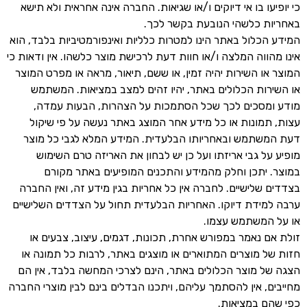
כי יופיעו בו אי דיוקים ו/או שגיאות. החברה אינה אחראית ולא תישא
באחריות כלשהי הנובעת בקשר לכך.
המידע הכלול באתר הינו למטרות כלליות ואינפורמטיביות בלבד, הוא
אינו מהווה המלצה ו/או חוות דעת לרכישת מוצר כלשהו. אין ודאות כי
המוצר או השירות יהיה זמין, או ששם, תיאור, מראה או מפרט המוצר
או השירות הכלולים באתר, יהיו זהים למצב במציאות. המשתמש
מודע ומסכים לכך שכל הסתמכות על הצהרות, הבעות עמדה,
עצות, תמונות או כל מידע אחר המוצג באתר נעשה על פי שיקול
דעת המשתמש ובאחריותו הבלעדית. המידע המלא לגבי כל מוצר
מופיע על גבי אריזתו ועל כן יש לבחון את האריזה טרם השימוש
במוצר. יתכן וחלק מהמידע והתכנים המופיעים באתר מקורם
בצדדים שלישיים. לחברה אין כל אחריות בגין מידע זה, ואין החברה
ערבה למידת דיוקו. האחריות הבלעדית תחול על הצדדים השלישיים
או על המשתמש עצמו.
זולת אם נאמר במפורש אחרת, תכונות, דגמים, עיצוב, צבעים או
חזות של מוצרים המתוארים או מוצגים באתר, לרבות כל תמונה או
הצגה של מוצר הכלולים באתר, הינם לצרכי המחשה בלבד, אין הם
מחייבים, אין להסתמך עליהם, ויתכנו הבדלים בינם לבין מוצרי החברה
כפי שהם במציאות.