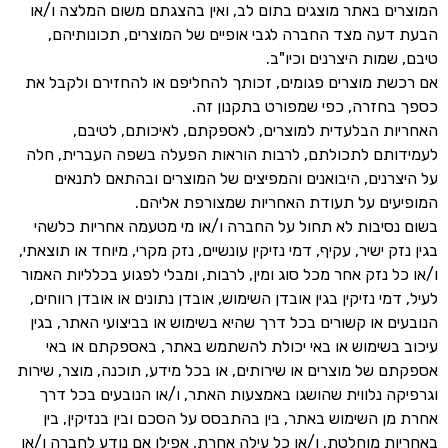
המוצרים באתר מוצגים בתום לב, ואין בהצגתם משום המלצה ו/או
הבעת דעה מצד החברה לגבי אופיים של המוצרים, תכונותיהם,
טיבם, שמות היצרנים וכיו"ב.
אם רכשת מוצרים פגומים, זכותך להחליפם או להחזירם ולקבל את
כספך בחזרה, כפי שמפורט בתקנון זה.
האחריות הבלעדית למוצרים, לאספקתם, לאיכותם, לטיבם,
לעמידותם לתכולתם, לרבות הוראות הפעלה בשפה העברית, חלה
על היצרנים, היבואנים והמפיצים של המוצרים ובהתאם לתנאים
המופיעים על תעודת האחריות שמצורפת אליהם.
בשום נסיבות לא תחול על החברה ו/או מי מטעמה אחריות כלשהי
בגין נזק ישיר, עקיף, דמי נזיקין עונשיים, נזק מקרי, מיוחד או תוצאתי,
ו/או כל נזק אחר מכל סוג ומין, לרבות, ומבלי לפגוע בכלליות האמור
לעיל, דמי נזיקין בגין אובדן השימוש, אובדן נתונים או אובדן רווחים,
הנובעים או קשורים בכל דרך שהיא בשימוש או בביצועי האתר, בגין
עיכוב בשימוש או באי יכולת להשתמש באתר, באספקתם או באי
אספקתם של מוצרים או שירותים, או בכל מידע, תוכנה, מוצר, שירות
וגרפיקה נלווית שהושגו באמצעות האתר, ו/או הנובעים בכל דרך
אחרת מן השימוש באתר, בין בהתבסס על הסכם ובין בנזיקין, בין
באחריות מוחלטת, ו/או כל עילה אחרת, אפילו אם נודע לחברה ו/או