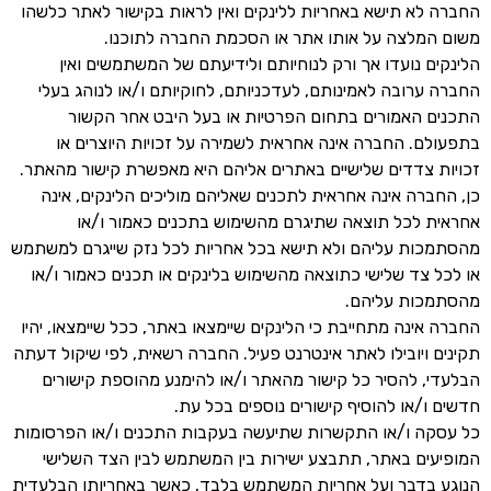
החברה לא תישא באחריות ללינקים ואין לראות בקישור לאתר כלשהו
משום המלצה על אותו אתר או הסכמת החברה לתוכנו.
הלינקים נועדו אך ורק לנוחיותם ולידיעתם של המשתמשים ואין
החברה ערובה לאמינותם, לעדכניותם, לחוקיותם ו/או לנוהג בעלי
התכנים האמורים בתחום הפרטיות או בעל היבט אחר הקשור
בתפעולם. החברה אינה אחראית לשמירה על זכויות היוצרים או
זכויות צדדים שלישיים באתרים אליהם היא מאפשרת קישור מהאתר.
כן, החברה אינה אחראית לתכנים שאליהם מוליכים הלינקים, אינה
אחראית לכל תוצאה שתיגרם מהשימוש בתכנים כאמור ו/או
מהסתמכות עליהם ולא תישא בכל אחריות לכל נזק שייגרם למשתמש
או לכל צד שלישי כתוצאה מהשימוש בלינקים או תכנים כאמור ו/או
מהסתמכות עליהם.
החברה אינה מתחייבת כי הלינקים שיימצאו באתר, ככל שיימצאו, יהיו
תקינים ויובילו לאתר אינטרנט פעיל. החברה רשאית, לפי שיקול דעתה
הבלעדי, להסיר כל קישור מהאתר ו/או להימנע מהוספת קישורים
חדשים ו/או להוסיף קישורים נוספים בכל עת.
כל עסקה ו/או התקשרות שתיעשה בעקבות התכנים ו/או הפרסומות
המופיעים באתר, תתבצע ישירות בין המשתמש לבין הצד השלישי
הנוגע בדבר ועל אחריות המשתמש בלבד, כאשר באחריותו הבלעדית