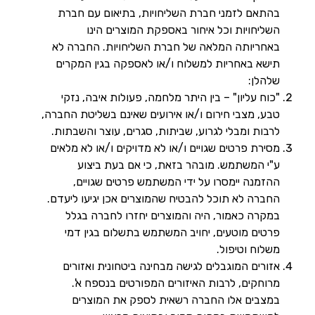
בהתאם לזמני חברת השליחויות, בתיאום עם חברת
השליחויות וכל איחור באספקת המוצרים הינו
באחריותה המלאה של חברת השליחויות. החברה לא
תישא באחריות למשלוח ו/או לאספקה בגין המקרים
שלהלן:
"כוח עליון" – בין היתר מלחמה, פעולות איבה, נזקי
טבע, מצבי חירום ו/או אירועים שאינם בשליטת החברה,
לרבות ומבלי לגרוע, שביתות, סגרים, עוצר והשבתות.
מסירת פרטים שגויים ו/או לא מדויקים ו/או לא מלאים
ע"י המשתמש. מובהר בזאת, כי אם בעת ביצוע
ההזמנה יימסרו על ידי המשתמש פרטים שגויים,
החברה לא תוכל להבטיח שהמוצרים אכן יגיעו ליעדם.
במקרה כאמור, היה והמוצרים יחזרו לחברה בגלל
פרטים מוטעים, יחויב המשתמש בתשלום בגין דמי
משלוח וטיפול.
אזורים המוגבלים לגישה מבחינה ביטחונית ואזורים
מרוחקים, לרבות האיזורים המפורטים בנספח א'.
במצבים אלו החברה רשאית לספק את המוצרים