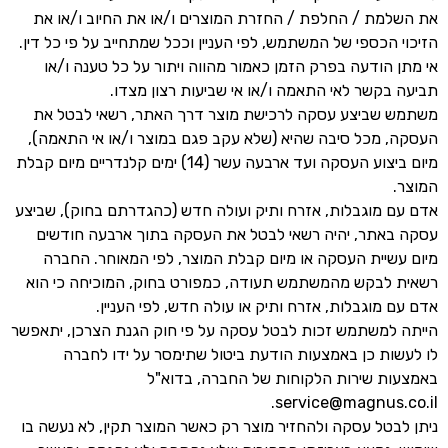
את השלמת / החלפת / החזרת המוצרים ו/או את החיוב ו/או את
הזיכוי הכספי של המשתמש, לפי העניין וככל שמתחייב על פי כל דין.
אי מתן הודעה בפרק הזמן כאמור מהווה ויתור על כל טענה ו/או
תביעה בקשר לאי התאמה ו/או אי שביעות רצון מצדו.
משתמש שביצע עסקה לרכישת מוצר דרך האתר, רשאי לבטל את
העסקה, מכל סיבה שהיא (שלא עקב פגם במוצר ו/או אי התאמה),
מיום ביצוע העסקה ועד ארבעה עשר (14) ימים קלנדריים מיום קבלת
המוצר.
אדם עם מוגבלות, אזרח ותיק ועולה חדש (כהגדרתם בחוק), שביצע
עסקה באתר, יהיה רשאי לבטל את העסקה בתוך ארבעה חודשים
מיום עשיית העסקה או מיום קבלת המוצר, לפי המאוחר. החברה
רשאית לבקש מהמשתמש תעודה, כמפורט בחוק, המוכיחה כי הוא
אדם עם מוגבלות, אזרח ותיק או עולה חדש, לפי העניין.
הייתה למשתמש זכות לבטל עסקה על פי חוק הגנת הצרכן, יתאפשר
לו לעשות כן באמצעות הודעת ביטול שתימסר על ידו לחברה
באמצעות שירות הלקוחות של החברה, בדוא"ל
service@magnus.co.il.
ניתן לבטל עסקה ולהחזיר מוצר רק כאשר המוצר תקין, לא נעשה בו