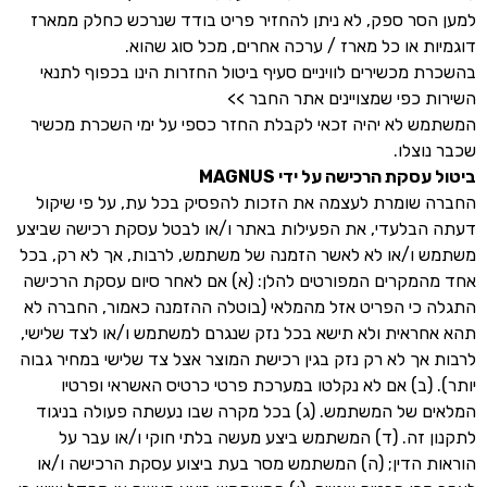
למען הסר ספק, לא ניתן להחזיר פריט בודד שנרכש כחלק ממארז
דוגמיות או כל מארז / ערכה אחרים, מכל סוג שהוא.
בהשכרת מכשירים לוויניים סעיף ביטול החזרות הינו בכפוף לתנאי
השירות כפי שמצויינים אתר החבר >>
המשתמש לא יהיה זכאי לקבלת החזר כספי על ימי השכרת מכשיר
שכבר נוצלו.
ביטול עסקת הרכישה על ידי
MAGNUS
החברה שומרת לעצמה את הזכות להפסיק בכל עת, על פי שיקול
דעתה הבלעדי, את הפעילות באתר ו/או לבטל עסקת רכישה שביצע
משתמש ו/או לא לאשר הזמנה של משתמש, לרבות, אך לא רק, בכל
אחד מהמקרים המפורטים להלן: (א) אם לאחר סיום עסקת הרכישה
התגלה כי הפריט אזל מהמלאי (בוטלה ההזמנה כאמור, החברה לא
תהא אחראית ולא תישא בכל נזק שנגרם למשתמש ו/או לצד שלישי,
לרבות אך לא רק נזק בגין רכישת המוצר אצל צד שלישי במחיר גבוה
יותר). (ב) אם לא נקלטו במערכת פרטי כרטיס האשראי ופרטיו
המלאים של המשתמש. (ג) בכל מקרה שבו נעשתה פעולה בניגוד
לתקנון זה. (ד) המשתמש ביצע מעשה בלתי חוקי ו/או עבר על
הוראות הדין; (ה) המשתמש מסר בעת ביצוע עסקת הרכישה ו/או