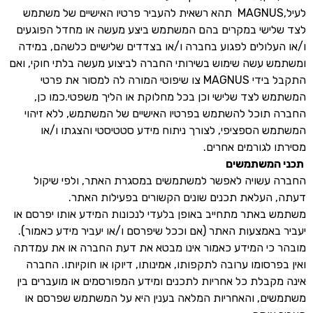
לעיל,MAGNUS תהא רשאית להעביר פרטיו האישיים של משתמש
לצד שלישי במקרים בהם המשתמש ביצע מעשה או מחדל הפוגעים
ו/או העלולים לפגוע בחברה ו/או בצדדים שלישיים כלשהם, במידה
ומשתמש עשה שימוש בשירותי החברה לביצוע מעשה בלתי חוקי, ואם
התקבל בידי MAGNUS צו שיפוטי המורה לה למסור את פרטי
המשתמש לצד שלישי וכן בכל מחלוקת או הליך משפטי.כמו כן,
החברה תוכל להשתמש בפרטיו האישיים של המשתמש, ללא זיהוי
המשתמש הספציפי, לצורך ניתוח מידע סטטיסטי והצגתו ו/או
מסירתו לגורמים אחרים.
תכני המשתמשים
החברה עשויה לאפשר למשתמשים במסגרת האתר, ולפי שיקול
דעתה, העלאת תכנים שונים הקשורים בפעילות האתר.
משתמש באתר מתחייב באופן בלעדי לנכונות המידע אותו יפרסם או
יעביר באמצעות האתר (אם וככל שיפרסם ו/או יעביר מידע כאמור).
מובהר כי המידע כאמור אינו מבטא את דעת החברה או את עמדתה
ואין בפרסומו ערובה לתקפותו, אמינותו, דיוקו או חוקיותו. החברה
אינה מקבלת כל אחריות לתכנים ומידע המפורסמים או מועברים בין
משתמשים, והאחריות המלאה בענין היא על המשתמש שפרסם או