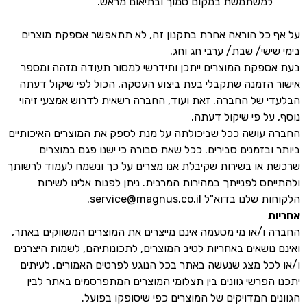
למשתמשת במקום סמוך ובתיאום מראש.
על אף כל הוראה אחרת בתקנון זה, לא תתאפשר אספקת מוצרים
בימי שישי/ שבת/ ערבי חג וחג.
בעת אספקת המוצרים ייתכן ותידרשי למסור תעודה מזהה ומספר
אישור הזמנה שתקבלי בעת ביצוע העסקה, הכול לפי שיקול דעתה
הבלעדי של החברה. זאת ועוד, החברה רשאית לדרוש אמצעי זיהוי
נוסף, על פי שיקול דעתה.
החברה עושה ככל שביכולתה על מנת לספק את המוצרים האיכותיים
ביותר ובזמנים סבירים. ככל שאת סבורה כי ישנו פגם במוצרים
שרכשת או בשירות שקיבלת אנו מצרים על כך ונשמח לעמוד לרשותך
ולהתייחס לפנייתך במהירות המרבית. ניתן לפנות אלינו לשירות
הלקוחות שלנו בדוא"ל service@magnus.co.il.
אחריות
החברה ו/או מי מטעמה אינם מייצרים את המוצרים המשווקים באתר,
ואינם נושאים באחריות לטיב המוצרים, לתכונותיהם, לשמות היצרנים
ו/או לכל מצג שנעשה באתר בכל הנוגע לפרטים האמורים. לעיתים
יתכנו הפרשי גוונים בין תצלומי המוצרים המתפרסמים באתר לבין
הגוונים המדויקים של המוצרים כפי שיסופקו בפועל.