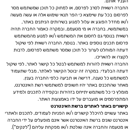
העביר אותם.
החברה רשאית לסרב לפרסם, או למחוק כל תוכן שמשתמש מסר
לפרסום בכל עת שיימצא כי הפר תנאי שימוש אלה או עשה מעשה
ו/או מחדל הפוגע או עלול לפגוע בשירותים הניתנים באתר,
במשתמשיו, בחברה או מי מטעמם, ובמקרה כאמור החברה תהיה
רשאית בנוסף גם לחסום את המשתמש ו/או למנוע מהמשתמש
פרסום תכנים נוספים באתר. בנוסף, החברה רשאית לפי שיקול
דעתה המוחלט לערוך כל תוכן שמסר משתמש לפרסום, לרבות
לקצרו או להאריכו.
החברה רשאית להורות למשתמש לבטל כל קישור לאתר, לפי שיקול
דעתה הבלעדי. במקרה זה יבוטל הקישור לאלתר, מבלי שתעמוד
למשתמש כל טענה, דרישה או תביעה כלפי החברה בענין.
מאחר שהתכנים באתר יהיו חשופים למשתמשי רשת האינטרנט,
מומלץ כי כל משתמש יתייחס בזהירות ובקפידה לתכנים ולמידע
המתפרסמים או מועברים על ידו באמצעות האתר.
קישורים באתר לאתרים ברשת האינטרנט
באתר עשויים להיכלל קישורים ו/או הפניות לעמודים, לתכנים ולאתרי
אינטרנט שונים ברשת האינטרנט אשר אינם מופעלים על ידי החברה
או מטעמה והחברה אינה שולטת ו/או מפקחת עליהם ("לינקים").