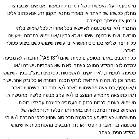
מי מטעמה על האפשרות של דמי נזיקין כאמור. אם אינך שבע רצון
מחלק כלשהו של האתר או מאחד מתנאי תקנון זה, אנא כתוב אלינו
ונבחן את פנייתך בקפידה.
החברה ו/או מי מטעמה לא יישאו בכל אחריות לכל שימוש בלתי
מורשה, שימוש לרעה, שימוש שלא כדין ו/או שימוש במרמה שייעשה
על ידי צד שלישי בכרטיס האשראי בו עשית שימוש לשם ביצוע פעולה
באתר.
כל התכנים באתר מסופקים כמות שהם ("AS IS") החברה לא מביעה
עמדה לגבי המידע המוצג באתר ולא תישא באחריות, ישירה ו/או
עקיפה, לטעויות, לאי דיוקים, להשמטות, לפגמים וכיוצ"ב בגין השימוש
באתר וכן לא תהיה אחראית לנזקי תכנה, חומרה או כל נזק אחר, ישיר
ו/או עקיף, כתוצאה מהשימוש באתר ו/או תוך כדי השימוש באתר
ו/או כתוצאה מהמידע המוצג בו ו/או עקב מניעה כלשהי מהגישה או
השימוש באתר, לרבות לנזקים העלולים להיגרם על ידי וירוסים.
השימוש באתר ובתכניו הינו באחריותו הבלעדית והמלאה של
המשתמש. לא תישמע כל טענה מכל סוג שהוא כלפי החברה ו/או מי
מטעמה בגין אובדן, הפסד או נזק הנובעים מהסתמכות או שימוש
במידע הניתן באתר.