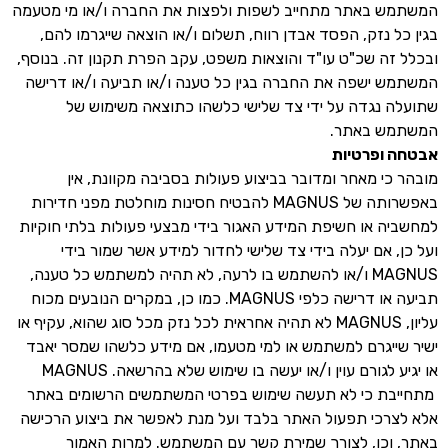
המשתמש באתר מתחייב לשפות ולפצות את החברה ו/או מי מטעמה
בגין כל נזק, הפסד אבדן רווח, תשלום ו/או הוצאה שייגרמו להם,
ובכלל זה שכ"ט עו"ד והוצאות משפט, עקב הפרת תקנון זה. בנוסף,
המשתמש ישפה את החברה בגין כל טענה ו/או תביעה ו/או דרישה
שתועלה נגדה על ידי צד שלישי כלשהו כתוצאה משימוש של
המשתמש באתר.
אבטחה ופרטיות
מובהר כי מאחר ומדובר בביצוע פעולות בסביבה מקוונת, אין
באפשרותה של MAGNUS להבטיח חסינות מוחלטת מפני חדירות
למחשביה או חשיפת המידע האגור בידי מבצעי פעולות בלתי חוקיות
ועל כן, אם יעלה בידי צד שלישי לחדור למידע אשר שמור בידי
MAGNUS ו/או להשתמש בו לרעה, לא תהיה למשתמש כל טענה,
תביעה או דרישה כלפי MAGNUS. כמו כן, במקרים הנובעים מכוח
עליון, MAGNUS לא תהיה אחראית לכל נזק מכל סוג שהוא, עקיף או
ישיר שייגרם למשתמש או למי מטעמו, אם מידע כלשהו שמסר יאבד
או יגיע לגורם עוין ו/או יעשה בו שימוש שלא בהרשאה. MAGNUS
מתחייבת כי לא תעשה שימוש בפרטי המשתמשים הרשומים באתר
אלא לצרכי תפעול האתר בלבד ועל מנת לאפשר את ביצוע הרכישה
באתר, וכן, לצורך שמירת קשר עם המשתמש. למרות האמור