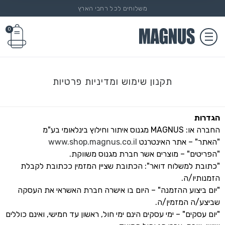
משלוחים לכל רחבי הארץ
0
תקנון שימוש ומדיניות פרטיות
הגדרות
החברה או: MAGNUS מגנוס איתור וחילוץ בינלאומי בע"מ
"האתר" – אתר האינטרנט
www.shop.magnus.co.il
"הפריטים" – מוצרים אשר חברת מגנוס משווקת.
"כתובת למשלוח דואר": הכתובת שציין המזמין ככתובת לקבלת
הזמנותיו/ה.
"יום ביצוע ההזמנה" – היום בו אישרה חברת האשראי את העסקה
שביצע/ה המזמין/ה.
"יום עסקים" – ימי עסקים הינם ימי חול, ראשון עד חמישי, ואינם כוללים