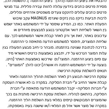
להבטיח את ביצוע ההזמנה (להלן: "ביצוע ההזמנה"). לתשומת הלב,
מסירת פרטים כוזבים ביודעין עלולה להוות עבירה פלילית. נגד מגישי
פרטים כוזבים עלולים להינקט צעדים משפטיים אזרחיים ופליליים,
לרבות תביעות נזיקין בגין נזקים שיגרמו MAGNUS עקב שיבוש
הפעלת האתר. כמו כן, המידע שימסר על ידי המשתמש באתר ישמש
בין השאר לשליחת דואר אלקטרוני בנוגע למבצעים מיוחדים או
עדכונים באתר, זאת אך ורק לאחר קבלת אישור המשתמש לכך. עם
שליחת המוצרים, תימסר למשתמש הודעה מתאימה כי ההזמנה
בדרכה לכתובת שצוינה בהזמנתו. מובהר כי חיוב מבצע הפעולה בגין
עלות המוצר הנרכש על ידו, יתבצע באמצעות כרטיס האשראי מיד
עם סיום ביצוע ההזמנה. המוצר/ים שירכשו באמצעות האתר (היינו,
בוצעה על ידי המשתמש הזמנה וזו אושרה) יכונו להלן: "המוצרים" .
תנאים להשלמת עסקת הרכישה:
עסקת הרכישה תבוצע רק לאחר השלמת תהליך ההזמנה ולאחר
קבלת אישור החיוב ע"י חברת הסליקה. במקרה בו לא אושרה העסקה
ע"י חברות הסליקה- יקבל המשתמש הודעה מתאימה ע"י חברת
הסליקה, בהתאם לנהליה. השלמת עסקת הרכישה מותנית גם בכך
שהמוצרים המבוקשים קיימים במלאי בעת השלמת הליך ההזמנה.
במקרה של מוצר אשר אזל מן המלאי ו/או שישנה בעיה באספקתו,