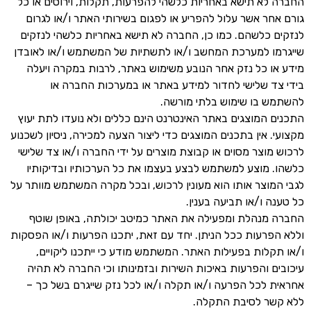
החברה לא תישא באחריות כלשהי להפרעות, תקלות, וירוסים או כל
גורם אחר אשר עלול להפריע או לפגום בשירותי האתר ו/או לגרום
לנזקים כלשהם. כמו כן, החברה לא תישא באחריות כלשהי לנזקים
שייגרמו למערכת המחשב ו/או לתשתיות של המשתמש ו/או לאובדן
מידע או כל נזק אחר הנובע משימוש באתר, לרבות במקרה ויעלה
בידי צד שלישי לחדור למידע באתר או במערכות החברה או
להשתמש בו שימוש בלתי מורשה.
התכנים המוצגים באתר האינטרנט הינם כללים ולא נועדו לתת יעוץ
מקצועי. אין בתכנים המוצגים כדי ליצור הצעה למכירה, ניסיון לשכנוע
לרכוש מוצר מסוים או קבוצת מוצרים על ידי החברה ו/או צד שלישי
כלשהו. מוצע למשתמש לבצע בעצמו את כל הערכותיו ובדיקותיו
לגבי המוצר אותו הוא מעונין לרכוש, ובכל מקרה המשתמש מוותר על
כל טענה ו/או תביעה בענין.
החברה מנהלת ומפעילה את האתר כמיטב יכולתה, באופן שוטף
וללא הפרעות ככל הניתן. יחד עם זאת, יתכנו הפרעות ו/או הפסקות
ו/או תקלות בפעילות האתר. המשתמש מודע כי ייתכנו ליקויים,
עיכובים והפרעות באיכות השירות ובזמינותו וכי החברה לא תהיה
אחראית לכל הפרעה ו/או תקלה ו/או לכל נזק שייגרם בשל כך –
ללא קשר לסיבת התקלה.