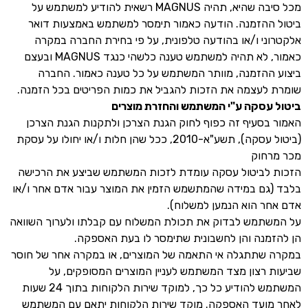
מכל סיבה שהיא, תהיה MAGNUS רשאית להודיע למשתמש על
ביטול ההזמנה. הודעה כאמור תימסר למשתמש באמצעות דואר
אלקטרוני ו/או בהודעה טלפונית, על פי בחירת החברה במקרה
כאמור, לא תהיה למשתמש טענה כלשהי כנגד MAGNUS ובעצם
ביצוע ההזמנה, מוותר המשתמש על כל טענה כאמור. החברה
שומרת לעצמה את הזכות להגביל את כמות הפריטים בכל הזמנה.
ביטול עסקה ע"י המשתמש והחזרת מוצרים
האמור בסעיף זה כפוף לחוק הגנת הצרכן ולתקנות הגנת הצרכן
(ביטול עסקה), תשע"א-2010, ככל שהן חלות ו/או יחולו על עסקת
מכר מרחוק
הזכות לביטול עסקה עומדת לזכות המשתמש שביצע את הרכישה
בלבד (גם במידה שהמתשמש הזמין את המוצר עבור אדם אחר ו/או
אדם אחר הוא הנמען למשלוח).
על המשתמש לבדוק את תכולת המשלוח עם קבלתו ולערוך השוואה
הן להזמנה והן לחשבונית שתימסר לו בעת האספקה.
במקרה שתתגלה אי התאמה של המוצרים, או במקרה אחר של חוסר
שביעות רצון מצד המשתמש לעניין המוצרים המסופקים, על
המשתמש להודיע כל כך, למוקד שירות הלקוחות בתוך 24 שעות
לאחר מועד האספקה. מוקד שירות הלקוחות יתאם עם המשתמש