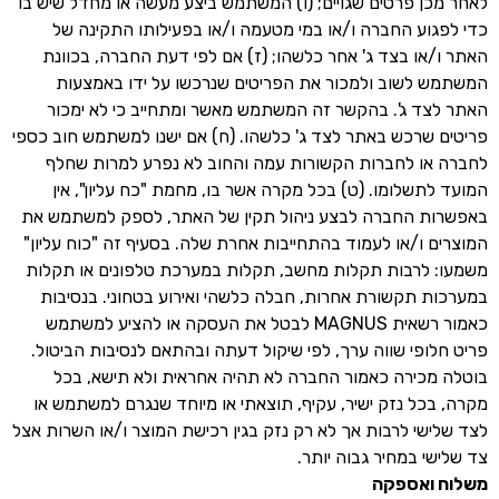
לאחר מכן פרטים שגויים; (ו) המשתמש ביצע מעשה או מחדל שיש בו
כדי לפגוע החברה ו/או במי מטעמה ו/או בפעילותו התקינה של
האתר ו/או בצד ג' אחר כלשהו; (ז) אם לפי דעת החברה, בכוונת
המשתמש לשוב ולמכור את הפריטים שנרכשו על ידו באמצעות
האתר לצד ג'. בהקשר זה המשתמש מאשר ומתחייב כי לא ימכור
פריטים שרכש באתר לצד ג' כלשהו. (ח) אם ישנו למשתמש חוב כספי
לחברה או לחברות הקשורות עמה והחוב לא נפרע למרות שחלף
המועד לתשלומו. (ט) בכל מקרה אשר בו, מחמת "כח עליון", אין
באפשרות החברה לבצע ניהול תקין של האתר, לספק למשתמש את
המוצרים ו/או לעמוד בהתחייבות אחרת שלה. בסעיף זה "כוח עליון"
משמעו: לרבות תקלות מחשב, תקלות במערכת טלפונים או תקלות
במערכות תקשורת אחרות, חבלה כלשהי ואירוע בטחוני. בנסיבות
כאמור רשאית MAGNUS לבטל את העסקה או להציע למשתמש
פריט חלופי שווה ערך, לפי שיקול דעתה ובהתאם לנסיבות הביטול.
בוטלה מכירה כאמור החברה לא תהיה אחראית ולא תישא, בכל
מקרה, בכל נזק ישיר, עקיף, תוצאתי או מיוחד שנגרם למשתמש או
לצד שלישי לרבות אך לא רק נזק בגין רכישת המוצר ו/או השרות אצל
צד שלישי במחיר גבוה יותר.
משלוח
ואספקה