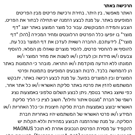
הרכישה באתר
האתר מאפשר, בין היתר, בחירת ורכישת פריטים מבין הפריטים
המופיעים באתר. על מנת לבצע הזמנה יש תחילה לבחור את הפריט,
הצבע והמידה המבוקשים. עבור כל מוצר המוצע באתר יוצג "דף
מוצר" בו יופיעו כלל הפרטים הרלוונטים ומחיר המכירה (להלן "דף
מוצר"). לידעתכם, החברה רשאית לעדכן את דף המוצר בכל עת,
להוסיף או להחסיר פרטים, להסיר מוצרים שאזלו מן המלאי, להוסיף
צבעים ו/או מידות וכן לעדכן ו/או לשנות את מחיר המוצר ו/או
תמונתו ללא הודעה מוקדמת ו/או התראה. מובהר כי התמונות באתר
הן להמחשה בלבד, לרבות הצבעים המופיעים בתמונות ופרטי
המוצרים ובין המוצרים בפועל. על מנת לבצע רכישה באתר, יתבקש
המשתמש להזין את פרטיו באתר סליקת האשראי ו/או כל אתר אחר,
כפי שיוצג באתר בנוסף, ניתן לבצע תשלום טלפוני באמצעות נציג
רשמי של חברת "מגנוס איתור וחילוץ". חשוב לציין כי הליך סליקת
האשראי יבוצע באמצעות חברת סליקה חיצונית וכי כלל האחריות ו/או
המידע ו/או פרטי האשראי של המשתמש יהיו באחריות חברת
הסליקה. על מנת שההזמנה תבוצע במהירות וללא תקלות יש
להקפיד על מסירת הפרטים הנכונים אחרת לא תוכל MAGNUS