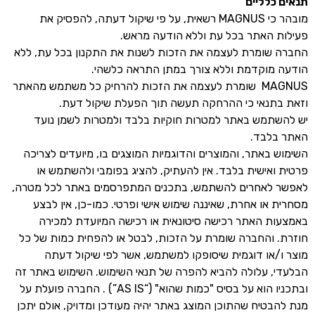
תנאים כלליים
מובהר כי MAGNUS רשאית, על פי שיקול דעתה, להפסיק את
פעילות האתר בכל עת וללא הודעה מראש.
החברה שומרת לעצמה את הזכות לשנות את התקנון בכל עת, ללא
הודעה מוקדמת וללא צורך במתן התראה כלשהי.
MAGNUS שומרת לעצמה את הזכות להרחיק כל משתמש מהאתר
וזאת בתנאי כי ההרחקה תעשה תוך הפעלת שיקול דעת.
יש להשתמש באתר למטרות חוקיות בלבד ולמטרות לשמן נועד
האתר בלבד.
השימוש באתר, והמוצרים והדוגמיות המוצגים בו, מיועדים לצריכה
פרטית ואישית בלבד. אין להעתיק, להציג בפומבי ולהשתמש או
לאפשר לאחרים להשתמש, בתכנים המתפרסמים באתר לכל מטרה,
מסחרית או אחרת, שאיננה שימוש אישי ופרטי. כמו-כן, אין לבצע
באמצעות האתר רכישה סיטונאית או רכישה המיועדת למכירה
חוזרת. והחברה שומרת על הזכות, לבטל או להפחית כמות של כל
מוצר ו/או דוגמית שיסופקו למשתמש, אשר לפי שיקול דעתה
הבלעדי, עלולה להביא להפרה של תנאי השימוש. השימוש באתר זה
ובתכניו הוא על בסיס "כמות שהוא" (“AS IS”) . החברה פועלת על
מנת להבטיח שהתוכן המוצג באתר יהיה מעודכן ומדויק, אולם יתכן