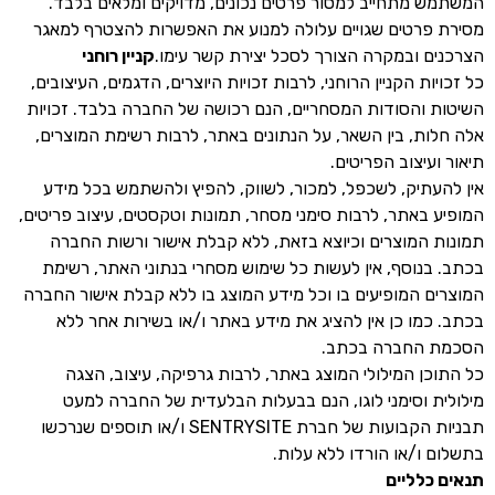
המשתמש מתחייב למסור פרטים נכונים, מדויקים ומלאים בלבד.
מסירת פרטים שגויים עלולה למנוע את האפשרות להצטרף למאגר
הצרכנים ובמקרה הצורך לסכל יצירת קשר עימו.
קניין רוחני
כל זכויות הקניין הרוחני, לרבות זכויות היוצרים, הדגמים, העיצובים,
השיטות והסודות המסחריים, הנם רכושה של החברה בלבד. זכויות
אלה חלות, בין השאר, על הנתונים באתר, לרבות רשימת המוצרים,
תיאור ועיצוב הפריטים.
אין להעתיק, לשכפל, למכור, לשווק, להפיץ ולהשתמש בכל מידע
המופיע באתר, לרבות סימני מסחר, תמונות וטקסטים, עיצוב פריטים,
תמונות המוצרים וכיוצא בזאת, ללא קבלת אישור ורשות החברה
בכתב. בנוסף, אין לעשות כל שימוש מסחרי בנתוני האתר, רשימת
המוצרים המופיעים בו וכל מידע המוצג בו ללא קבלת אישור החברה
בכתב. כמו כן אין להציג את מידע באתר ו/או בשירות אחר ללא
הסכמת החברה בכתב.
כל התוכן המילולי המוצג באתר, לרבות גרפיקה, עיצוב, הצגה
מילולית וסימני לוגו, הנם בבעלות הבלעדית של החברה למעט
תבניות הקבועות של חברת SENTRYSITE ו/או תוספים שנרכשו
בתשלום ו/או הורדו ללא עלות.
תנאים כלליים