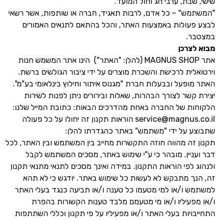
שישי, שבת, ערבי חג וחול המועד.
"המשתמש" – כל אדם, לרבות תאגיד, חברה או שותפות, אשר רשאי
לבצע פעולות באמצעות האתר, והכל בהתאם לתנאים האמורים
במצטבר.
מבוא לצרכן
אתר MAGNUS SHOP (להלן: "האתר") הינו אתר המשמש חנות
וירטואלית לרכישת והשכרת מוצרים על ידי ציבור הגולשים ברשת.
האתר מופעל ובבעלות חברת "מגנוס איתור וחילוץ בינלאומי בע"מ".
יצירת קשר לצורך הבהרות, שאלות ובירורים ניתן לפנות לשירות
הלקוחות של החברה באחת מהדרכים הבאות: כתובת המייל שלנו:
service@magnus.co.il הוראות תקנון זה יחולו על כל פעולה
שתבוצע על ידי "משתמש" באתר כהגדרתו להלן:
תקנון זה מהווה חוזה התקשרות מחייב בין המשתמש ובין האתר, לכל
דבר ועניין. מובהר כי ע"י שימוש באתר, מסכים המשתמש לקבל
ולנהוג לפי הוראות התקנון. במידה ואינך מסכים לתנאי מתנאי תקנון
זה, הנך מתבקש לא לעשות כל שימוש באתר. יודגש כי לא תהא
למשתמש ו/או למי מטעמו כל טענה ו/או תביעה כנגד בעלי האתר
ו/או מפעיליו ו/או מי מטעמם מלבד טענות הקשורות בהפרת
התחייבויות בעלי האתר ו/או מפעיליו על פי תקנון וכללי השתתפות