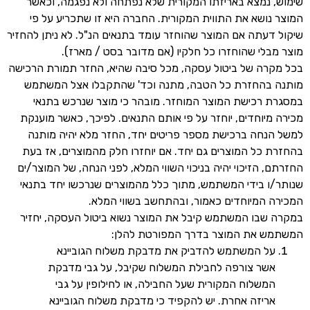
שימוש, נמצא באריזתו המקורית שלא נפתחה ולא נפגמה, וכאשר
המוצר נושא את התווית המקורית. החברה היא זו שתכריע על פי
שיקול דעתה אם המוצר שהוחזר עומד בתנאים הנ"ל. לא ניתן להחזיר
מוצר מבלי שהוחזרו כל חלקיו (אם מדובר בסט / מארז).
בכל מקרה של ביטול עסקה, מכל סיבה שהיא, החזר תמורת הרכישה
מותנה בהחזרת כל הטבה, מתנה וכד' שהתקבלו אצל המשתמש
במסגרת רכישת המוצר המוחזר. מובהר כי מוצר שנרכש בתנאי
מכירה מיוחדים, יוחזר על פי אותם התנאים. לפיכך, כאשר מוענקת
למשל הנחה ברכישת מספר פריטים יחד, החזר מלא יהיה מותנה
בהחזרת כל המוצרים גם יחד. אם יוחזרו חלק מהמוצרים, אז בעת
החזרתם, הזיכוי יהיה בניכוי השווי המלא, לפני הנחה, של המוצר/ים
שנותר/ו בידי המשתמש, מתוך כלל מהמוצרים שנרכשו יחד בתנאי
המכירה המיוחדים כאמור, ובהתחשב בשווי המלא.
במקרה שבו המשתמש קיבל את המוצר נשוא ביטול העסקה, יחזיר
המשתמש את המוצר בדרך המפורטת להלן:
על המשתמש להדביק את מדבקת משלוח הגוביינא
אשר צורפה לחבילת המשלוח שקיבל, על גבי מדבקת
המשלוח המקורית שעל החבילה, או לחילופין על גבי
אריזה אחרת. יש להקפיד כי מדבקת משלוח הגוביינא