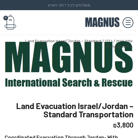
משלוחים לכל רחבי הארץ
0
עמוד הבית
/
כללי
/ Land Evacuation Israel/Jordan – Standard
Transportation
Land Evacuation Israel/Jordan –
Standard Transportation
₪
3,800
Coordinated Evacuation Through Jordan- With