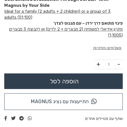
Magnus by Your Side
Ideal for a family (2 adults + 2 children) or a group of 3
adults ($1,100)
פינוי מתואם דרך ירדן – עם מגנוס לצדך
פתרון אידיאלי למשפחה (2 מבוגרים + 2 ילדים) או לקבוצת 3 מבוגרים
(1,100$)
משלוחים והחזרות
כמות
הוספה לסל
התייעצות עם נציג
MAGNUS
שתף עם מטיילים אחרים